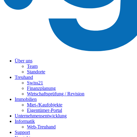
Über uns
Team
Standorte
Treuhand
Swiss21
Finanzplanung
Wirtschaftsprüfung / Revision
Immobilien
Miet-/Kaufobjekte
Eigentümer-Portal
Unternehmensentwicklung
Informatik
Web-Treuhand
Support