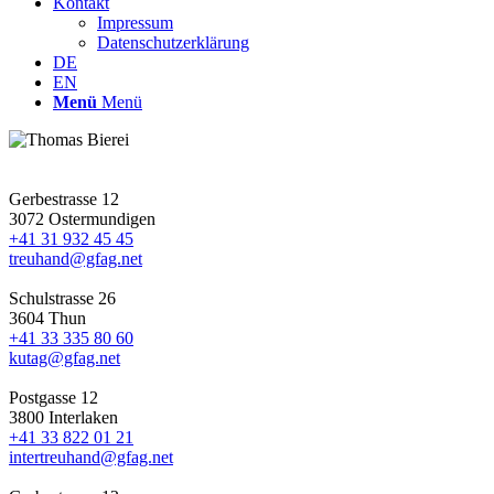
Kontakt
Impressum
Datenschutzerklärung
DE
EN
Menü
Menü
Gerbestrasse 12
3072 Ostermundigen
+41 31 932 45 45
treuhand@gfag.net
Schulstrasse 26
3604 Thun
+41 33 335 80 60
kutag@gfag.net
Postgasse 12
3800 Interlaken
+41 33 822 01 21
intertreuhand@gfag.net